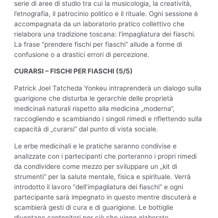
serie di aree di studio tra cui la musicologia, la creatività,
l’etnografia, il patrocinio politico e il rituale. Ogni sessione è
accompagnata da un laboratorio pratico collettivo che
rielabora una tradizione toscana: l’impagliatura dei fiaschi.
La frase “prendere fischi per fiaschi“ allude a forme di
confusione o a drastici errori di percezione.
CURARSI – FISCHI PER FIASCHI (5/5)
Patrick Joel Tatcheda Yonkeu intraprenderà un dialogo sulla
guarigione che disturba le gerarchie delle proprietà
medicinali naturali rispetto alla medicina „moderna“,
raccogliendo e scambiando i singoli rimedi e riflettendo sulla
capacità di „curarsi“ dal punto di vista sociale.
Le erbe medicinali e le pratiche saranno condivise e
analizzate con i partecipanti che porteranno i propri rimedi
da condividere come mezzo per sviluppare un „kit di
strumenti“ per la salute mentale, fisica e spirituale. Verrà
introdotto il lavoro “dell’impagliatura dei fiaschi” e ogni
partecipante sarà impegnato in questo mentre discuterà e
scambierà gesti di cura e di guarigione. Le bottiglie
diventano contenitori per ciò che viene elaborato.