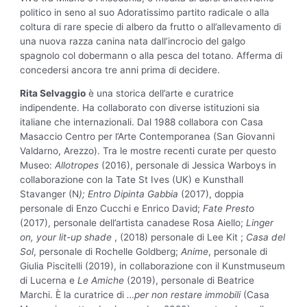
politico in seno al suo Adoratissimo partito radicale o alla
coltura di rare specie di albero da frutto o all’allevamento di
una nuova razza canina nata dall’incrocio del galgo
spagnolo col dobermann o alla pesca del totano. Afferma di
concedersi ancora tre anni prima di decidere.
Rita Selvaggio
è una storica dell’arte e curatrice
indipendente. Ha collaborato con diverse istituzioni sia
italiane che internazionali. Dal 1988 collabora con Casa
Masaccio Centro per l’Arte Contemporanea (San Giovanni
Valdarno, Arezzo). Tra le mostre recenti curate per questo
Museo:
Allotropes
(2016), personale di Jessica Warboys in
collaborazione con la Tate St Ives (UK) e Kunsthall
Stavanger (N
); Entro Dipinta Gabbia
(2017), doppia
personale di Enzo Cucchi e Enrico David;
Fate Presto
(2017), personale dell’artista canadese Rosa Aiello;
Linger
on, your lit-up shade
, (2018) personale di Lee Kit ;
Casa del
Sol
, personale di Rochelle Goldberg;
Anime
, personale di
Giulia Piscitelli (2019), in collaborazione con il Kunstmuseum
di Lucerna e
Le Amiche
(2019), personale di Beatrice
Marchi. È la curatrice di
…per non
restare immobili
(Casa