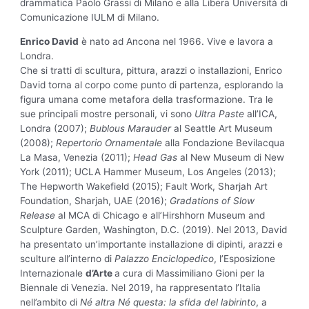
drammatica Paolo Grassi di Milano e alla Libera Università di
Comunicazione IULM di Milano.
Enrico David
è nato ad Ancona nel 1966. Vive e lavora a
Londra.
Che si tratti di scultura, pittura, arazzi o installazioni, Enrico
David torna al corpo come punto di partenza, esplorando la
figura umana come metafora della trasformazione. Tra le
sue principali mostre personali, vi sono
Ultra Paste
all’ICA,
Londra (2007);
Bublous Marauder
al Seattle Art Museum
(2008);
Repertorio Ornamentale
alla Fondazione Bevilacqua
La Masa, Venezia (2011);
Head Gas
al New Museum di New
York (2011); UCLA Hammer Museum, Los Angeles (2013);
The Hepworth Wakefield (2015); Fault Work, Sharjah Art
Foundation, Sharjah, UAE (2016);
Gradations of Slow
Release
al MCA di Chicago e all’Hirshhorn Museum and
Sculpture Garden, Washington, D.C. (2019). Nel 2013, David
ha presentato un’importante installazione di dipinti, arazzi e
sculture all’interno di
Palazzo Enciclopedico
, l’Esposizione
Internazionale
d’Arte
a cura di Massimiliano Gioni per la
Biennale di Venezia. Nel 2019, ha rappresentato l’Italia
nell’ambito di
Né altra Né questa: la sfida del labirinto
, a