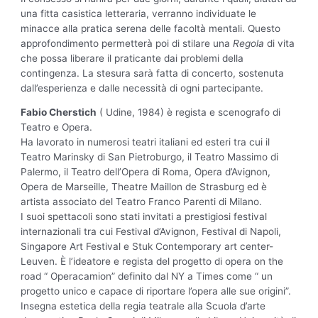
una fitta casistica letteraria, verranno individuate le
minacce alla pratica serena delle facoltà mentali. Questo
approfondimento permetterà poi di stilare una
Regola
di vita
che possa liberare il praticante dai problemi della
contingenza. La stesura sarà fatta di concerto, sostenuta
dall’esperienza e dalle necessità di ogni partecipante.
Fabio Cherstich
( Udine, 1984) è regista e scenografo di
Teatro e Opera.
Ha lavorato in numerosi teatri italiani ed esteri tra cui il
Teatro Marinsky di San Pietroburgo, il Teatro Massimo di
Palermo, il Teatro dell’Opera di Roma, Opera d’Avignon,
Opera de Marseille, Theatre Maillon de Strasburg ed è
artista associato del Teatro Franco Parenti di Milano.
I suoi spettacoli sono stati invitati a prestigiosi festival
internazionali tra cui Festival d’Avignon, Festival di Napoli,
Singapore Art Festival e Stuk Contemporary art center-
Leuven. È l’ideatore e regista del progetto di opera on the
road “ Operacamion” definito dal NY a Times come “ un
progetto unico e capace di riportare l’opera alle sue origini”.
Insegna estetica della regia teatrale alla Scuola d’arte