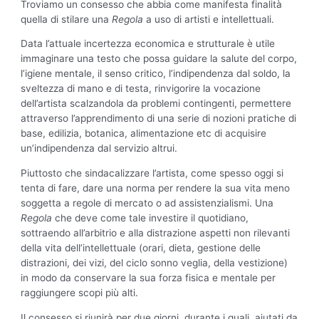
Troviamo un consesso che abbia come manifesta finalità
quella di stilare una
Regola
a uso di artisti e intellettuali.
Data l’attuale incertezza economica e strutturale è utile
immaginare una testo che possa guidare la salute del corpo,
l’igiene mentale, il senso critico, l’indipendenza dal soldo, la
sveltezza di mano e di testa, rinvigorire la vocazione
dell’artista scalzandola da problemi contingenti, permettere
attraverso l’apprendimento di una serie di nozioni pratiche di
base, edilizia, botanica, alimentazione etc di acquisire
un’indipendenza dal servizio altrui.
Piuttosto che sindacalizzare l’artista, come spesso oggi si
tenta di fare, dare una norma per rendere la sua vita meno
soggetta a regole di mercato o ad assistenzialismi. Una
Regola
che deve come tale investire il quotidiano,
sottraendo all’arbitrio e alla distrazione aspetti non rilevanti
della vita dell’intellettuale (orari, dieta, gestione delle
distrazioni, dei vizi, del ciclo sonno veglia, della vestizione)
in modo da conservare la sua forza fisica e mentale per
raggiungere scopi più alti.
Il consesso si riunirà per due giorni, durante i quali, aiutati da