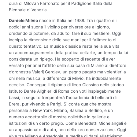
cura di Milovan Farronato per il Padiglione Italia della
Biennale di Venezia.
Daniele Milvio
nasce in Italia nel 1988. Tra i quattro e i
dodici anni suona il violino per diverse ore al giorno,
credendo di poterne, da adulto, fare il suo mestiere. Oggi
incolpa la dimensione delle sue mani per il fallimento di
questo tentativo. La musica classica resta nella sua vita
un accompagnamento della pratica dell’arte, un tempo da lui
considerata un ripiego. Ha scoperto di recente di aver
versato per anni l’affitto della sua casa di Milano al direttore
d’orchestra Valerij Gergiev, un pegno pagato malvolentieri a
chi nella musica, a differenza di Milvio, ha indubbiamente
eccelso. Consegue il diploma di liceo Classico nello storico
Istituto Dante Alighieri di Roma con voti inspiegabilmente
bassi, in seguito frequenterà l’accademia di belle arti di
Brera, pur vivendo a Parigi. Si conta qualche mostra
personale a New York, Milano, Basilea e Berlino, e un
numero accettabile di mostre collettive in gallerie e
istituzioni di un certo pregio. Come Benedetti Michelangeli è
un appassionato di auto, non della loro conservazione. Oggi
vive tra Milano e Ansedonia, e medita di darsi all’attivismo